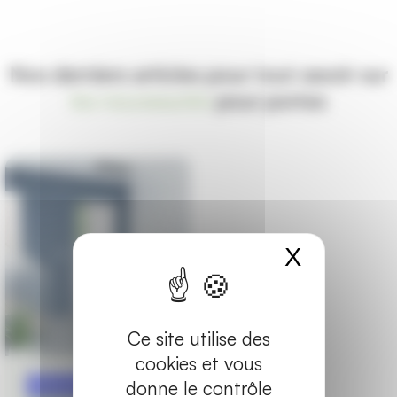
Nos derniers articles pour tout savoir sur
les nouveautés
pour portes
X
Masquer
Ce site utilise des
cookies et vous
donne le contrôle
Marques
3 minutes