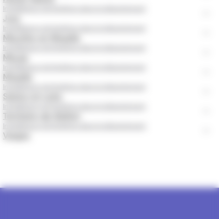
Installateurs de fenêtres dans le département
Jura
Installateurs de fenêtres dans le département
Meurthe-et-Moselle
Installateurs de fenêtres dans le département
Meuse
Installateurs de fenêtres dans le département
Moselle
Installateurs de fenêtres dans le département
Saône-et-Loire
Installateurs de fenêtres dans le département
Territoire-de-Belfort
Installateurs de fenêtres dans le département
Vosges