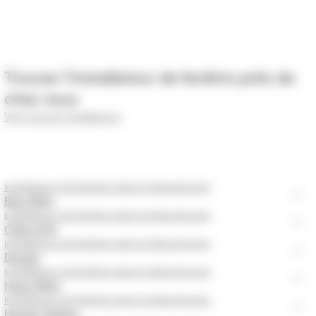
Trouver l’installateur de fenêtre près de
chez vous
Voir tous les installateurs
Installateurs de fenêtres dans le département
Bas-Rhin
Installateurs de fenêtres dans le département
Côte d’Or
Installateurs de fenêtres dans le département
Doubs
Installateurs de fenêtres dans le département
Haut-Rhin
Installateurs de fenêtres dans le département
Haute-Saône