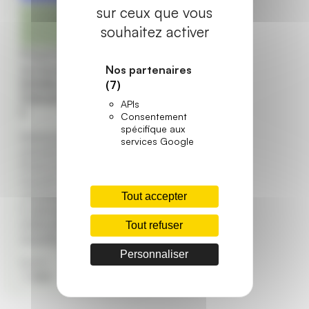
sur ceux que vous
Nouveautés
Portes
souhaitez activer
d’entrée
Picard Serrures lance
sa nouvelle porte
Nos partenaires
blindée et vitrée
(7)
Diamant Luminance
APIs
II
Consentement
spécifique aux
Référence de la
services Google
sécurité en France,
Picard Serrures lance sa
nouvelle porte d’entrée
: la Diamant Luminance
Tout accepter
II, une porte blindée
vitrée pavillonnaire. La
Tout refuser
nouvelle…
Personnaliser
Écrit par
Posté le
1 Juil. 2025
Mael