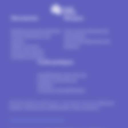
Menuiseries
Marques
Fenêtres & portes-fenêtres
Tout sur les marques de
Portes d’entrée et de
menuiseries
service
Top 16 des fabricants de
Volets & stores
fenêtres
Portes de garage
Portails & clôtures
Outils pratiques
Install'Fenêtre pour les pro
Estimer le prix de vos
fenêtres
A propos d’Install’Fenêtre
© 2024-2026 Install'Fenêtre. Tous droits réservés.
Mentions
légales
.
Politique de confidentialité
.
Nous contacter
.