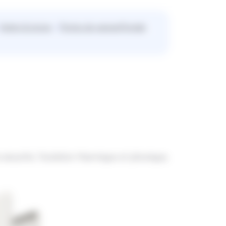
Volets & stores
Portes de garage
Portails
 sécurité, l’isolation thermique et phonique,