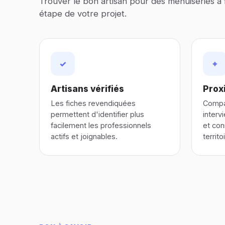
Trouver le bon artisan pour des menuiseries à
étape de votre projet.
✓
⌖
Artisans vérifiés
Proxi
Les fiches revendiquées
Compar
permettent d'identifier plus
interv
facilement les professionnels
et con
actifs et joignables.
territo