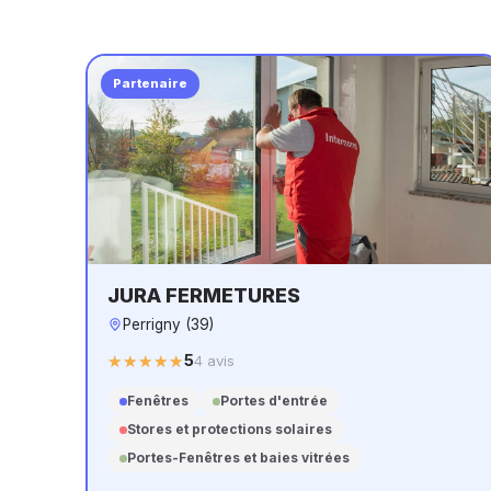
Partenaire
JURA FERMETURES
Perrigny (39)
5
★★★★★
★★★★★
4 avis
Fenêtres
Portes d'entrée
Stores et protections solaires
Portes-Fenêtres et baies vitrées