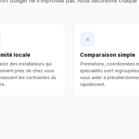
 fort budget ne s'improvise pas. Nous sécurisons chaque
≡
mité locale
Comparaison simple
ez des installateurs qui
Prestations, coordonnées e
iennent près de chez vous
spécialités sont regroupée
naissent les contraintes du
vous aider à présélectionne
ire.
rapidement.