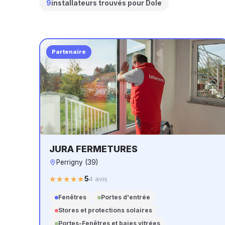
9
installateurs trouvés pour Dole
Partenaire
JURA FERMETURES
Perrigny (39)
5
★★★★★
★★★★★
4 avis
Fenêtres
Portes d'entrée
Stores et protections solaires
Portes-Fenêtres et baies vitrées