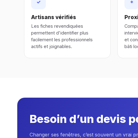
✓
⌖
Artisans vérifiés
Proxi
Les fiches revendiquées
Compar
permettent d'identifier plus
interv
facilement les professionnels
et con
actifs et joignables.
bâti lo
Besoin d’un devis p
Changer ses fenêtres, c’est souvent un vrai p