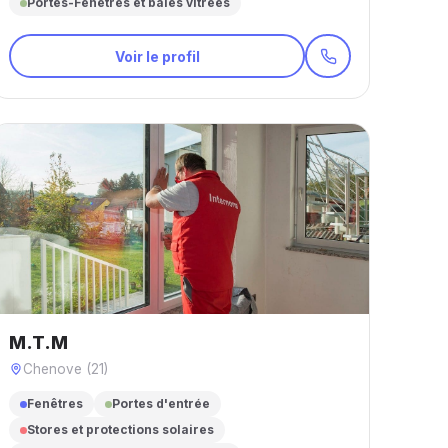
Portes-Fenêtres et baies vitrées
Voir le profil
M.T.M
Chenove (21)
Fenêtres
Portes d'entrée
Stores et protections solaires