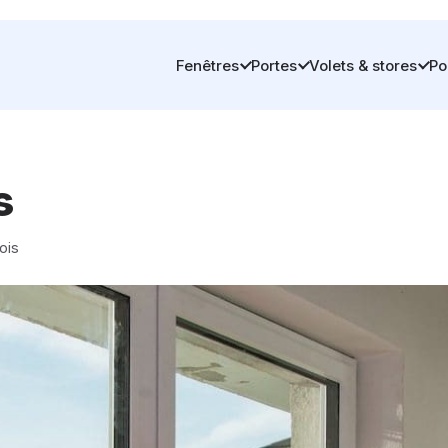
Fenêtres
Portes
Volets & stores
Po
s
ois