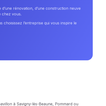
se d’une rénovation, d’une construction neuve
e chez vous.
s choisissez l’entreprise qui vous inspire le
 pavillon à Savigny-lès-Beaune, Pommard ou