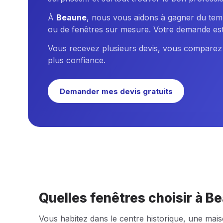
À
Beaune
, nous vous aidons à gagner du temp
ou de fenêtres sur mesure. Votre demande est e
Vous recevez plusieurs devis, vous comparez tra
plus confiance.
Demander mes devis gratuits
Quelles fenêtres choisir à B
Vous habitez dans le centre historique, une ma