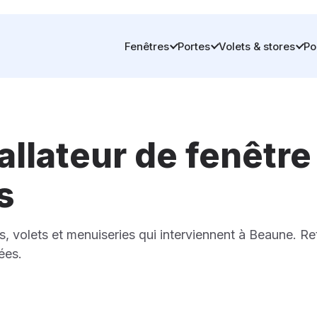
Fenêtres
Portes
Volets & stores
Po
allateur de fenêtre
s
s, volets et menuiseries qui interviennent à Beaune. Ret
ées.