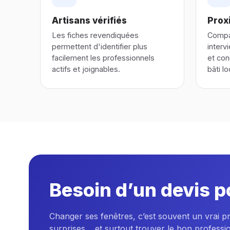
Artisans vérifiés
Proxi
Les fiches revendiquées
Compar
permettent d'identifier plus
interv
facilement les professionnels
et con
actifs et joignables.
bâti lo
Besoin d’un devis p
Changer ses fenêtres, c’est souvent un vrai p
surprises… et surtout trouver le bon professi