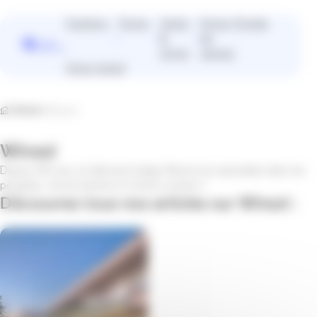
Panneau de gestion des cookies
Fenêtres
Portes
Volets
Portes
Portails
&
de
Vous
stores
garage
cherchez
Devis gratuit
plutôt un
installateur
près de
Home
Winsol
chez vous
?
Winsol
Trouver un installateur
Depuis 150 ans, le fabricant belge Winsol est spécialisé dans les
pergolas, stores bannes et stores screens !
Découvrez tous nos articles sur Winsol :