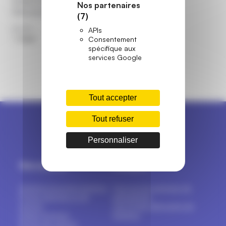
Nos partenaires
Sans aucun...
(7)
Écrit par
Posté le
APIs
10 Mar. 2026
Mael
Consentement
spécifique aux
services Google
Tout accepter
Tout refuser
Personnaliser
Menuiseries
Marques
Fenêtres & portes-fenêtres
Tout sur les marques de
Portes d’entrée et de
menuiseries
service
Top 16 des fabricants de
Volets & stores
fenêtres
Portes de garage