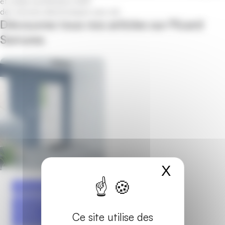
et solide (certification A2P)
des serrures électroniques sans clé
Découvrez tous nos articles sur Picard
Serrures
X
Masquer
Marques
3 minutes
Nouveautés
Portes
Ce site utilise des
d'entrée