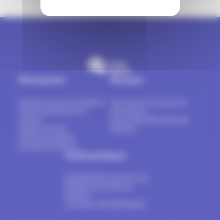
Menuiseries
Marques
Fenêtres & portes-fenêtres
Tout sur les marques de
Portes d’entrée et de
menuiseries
service
Top 16 des fabricants de
Volets & stores
fenêtres
Portes de garage
Portails & clôtures
Outils pratiques
Install'Fenêtre pour les pro
Estimer le prix de vos
fenêtres
A propos d’Install’Fenêtre