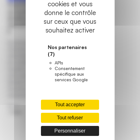
cookies et vous
Picard Serrures lance
sa nouvelle porte
donne le contrôle
blindée et vitrée
sur ceux que vous
Diamant Luminance
souhaitez activer
II
En termes de portes
Nos partenaires
d'entrées, les
(7)
particuliers privilégient
les modèles aux lignes
APIs
épurées reflétant un
Consentement
spécifique aux
style moderne et
services Google
élégant (portes
d’entrée au design
contemporain), sans...
Tout accepter
Écrit par
Posté le
1 Juil. 2025
Mael
Tout refuser
Personnaliser