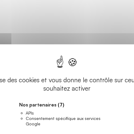
lise des cookies et vous donne le contrôle sur c
souhaitez activer
Nos partenaires
(7)
APIs
Consentement spécifique aux services
Google