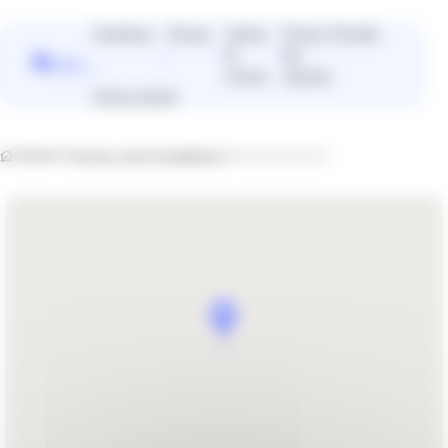
Panneau de gestion des cookies
Fenêtres
Portes
Volets
Portes
Portails
&
de
Vous
stores
garage
cherchez
Devis gratuit
plutôt un
installateur
près de
Home
Trouvez votre installateur
RENAISSANCE
chez vous
?
Trouver un installateur