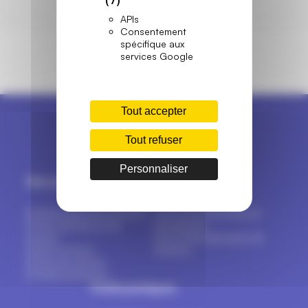
APIs
Consentement
spécifique aux
services Google
Tout accepter
Tout refuser
Personnaliser
Menuiseries
Marques
Fenêtres & portes-fenêtres
Tout sur les marques de
Portes d’entrée et de
menuiseries
service
Top 16 des fabricants de
Volets & stores
fenêtres
Portes de garage
Portails & clôtures
Outils pratiques