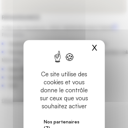
RENAISSANCE
3 Allee des Goutterons, 42160 ANDREZIEUX BOUTHEON
Prestations
Fenêtres
Portes d'entrée
X
Masquer
Portes-fenêtres et baies vitrées
Stores et protections sol
Matériaux
Bois-Alu
Ce site utilise des
Bois-PVC
cookies et vous
PVC
donne le contrôle
sur ceux que vous
Obtenir un devis
souhaitez activer
Les marques partenaires
Nos partenaires
(7)