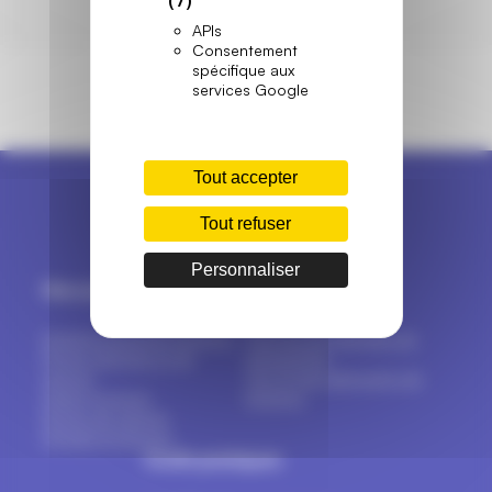
APIs
Consentement
spécifique aux
services Google
Tout accepter
Tout refuser
Personnaliser
Menuiseries
Marques
Fenêtres & portes-fenêtres
Tout sur les marques de
Portes d’entrée et de
menuiseries
service
Top 16 des fabricants de
Volets & stores
fenêtres
Portes de garage
Portails & clôtures
Outils pratiques