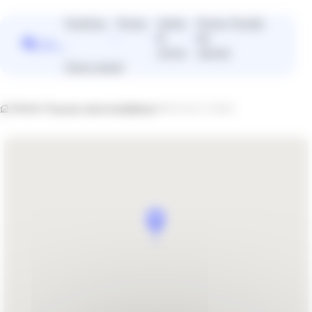
Panneau de gestion des cookies
Fenêtres
Portes
Volets
Portes
Portails
&
de
Vous
stores
garage
cherchez
Devis gratuit
plutôt un
installateur
près de
Home
Trouvez votre installateur
PROTECT FERM
chez vous
?
Trouver un installateur