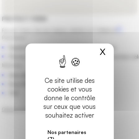
PROTECT FERM
Rue de Thann, Cite de l Habitat, 68460 LUTTERBACH
Prestations
Fenêtres
Portes d'entrée
X
Masquer
Portes-fenêtres et baies vitrées
Stores et protections sol
Matériaux
Bois-Alu
Ce site utilise des
Bois-PVC
cookies et vous
PVC
donne le contrôle
sur ceux que vous
Obtenir un devis
souhaitez activer
Les marques partenaires
Nos partenaires
(7)