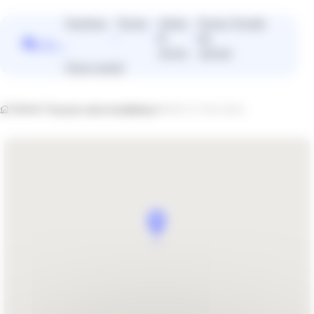
Panneau de gestion des cookies
Fenêtres
Portes
Volets
Portes
Portails
&
de
Vous
stores
garage
cherchez
Devis gratuit
plutôt un
installateur
près de
Home
Trouvez votre installateur
GIRY ET FILS SARL
chez vous
?
Trouver un installateur