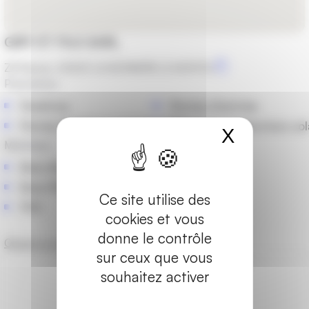
GIRY ET FILS SARL
ZA Racine, 63650 LA MONNERIE LE MONTEL
Prestations
Fenêtres
Portes d'entrée
Portes-fenêtres et baies vitrées
Stores et protections sol
X
Masquer
Matériaux
Bois-Alu
Bois-PVC
Ce site utilise des
PVC
cookies et vous
donne le contrôle
Obtenir un devis
sur ceux que vous
Les marques partenaires
souhaitez activer