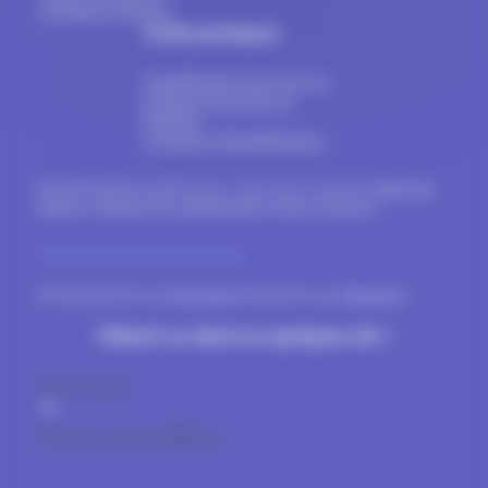
Portails & clôtures
Outils pratiques
Install'Fenêtre pour les pro
Estimer le prix de vos
fenêtres
A propos d’Install’Fenêtre
© 2024-2026 Install'Fenêtre. Tous droits réservés.
Mentions
légales
.
Politique de confidentialité
.
Nous contacter
.
Développement par
Gravinda
& Réalisation par
Blueboat
Obtenir un devis en quelques clic !
Devis gratuit
Trouvez votre installateur