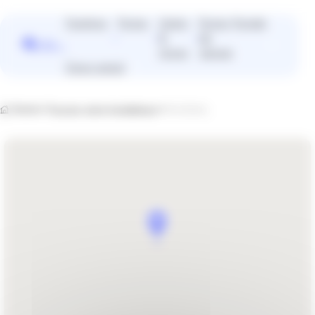
Panneau de gestion des cookies
Fenêtres
Portes
Volets
Portes
Portails
&
de
Vous
stores
garage
cherchez
Devis gratuit
plutôt un
installateur
près de
Home
Trouvez votre installateur
FAVERIAL
chez vous
?
Trouver un installateur