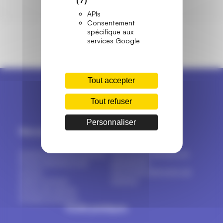
APIs
Consentement
spécifique aux
services Google
Tout accepter
Tout refuser
Personnaliser
Menuiseries
Marques
Fenêtres & portes-fenêtres
Tout sur les marques de
Portes d’entrée et de
menuiseries
service
Top 16 des fabricants de
Volets & stores
fenêtres
Portes de garage
Portails & clôtures
Outils pratiques