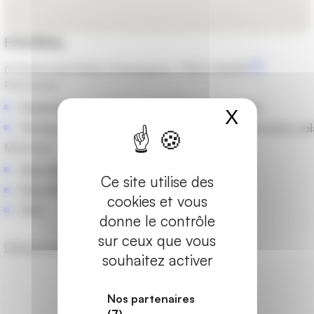
FAVERIAL
6 Chemin des Petites Champagnes, 71150 CHAGNY
Prestations
Fenêtres
Portes d'entrée
X
Masquer
Portes-fenêtres et baies vitrées
Stores et protections sol
Matériaux
Bois-Alu
Ce site utilise des
Bois-PVC
cookies et vous
PVC
donne le contrôle
sur ceux que vous
Obtenir un devis
souhaitez activer
Les marques partenaires
Nos partenaires
(7)