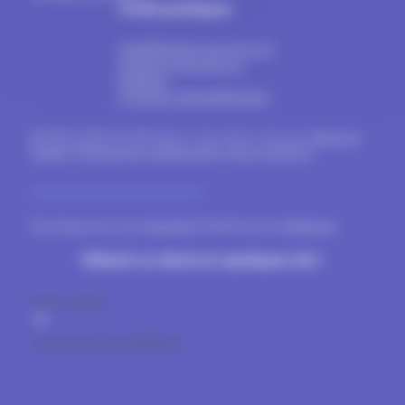
Outils pratiques
Install'Fenêtre pour les pro
Estimer le prix de vos
fenêtres
A propos d’Install’Fenêtre
© 2024-2026 Install'Fenêtre. Tous droits réservés.
Mentions
légales
.
Politique de confidentialité
.
Nous contacter
.
Développement par
Gravinda
& Réalisation par
Blueboat
Obtenir un devis en quelques clic !
Devis gratuit
Trouvez votre installateur