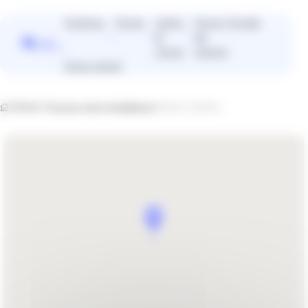
Panneau de gestion des cookies
Fenêtres
Portes
Volets
Portes
Portails
&
de
Vous
stores
garage
cherchez
Devis gratuit
plutôt un
installateur
près de
Home
Trouvez votre installateur
EDM LANDES
chez vous
?
Trouver un installateur