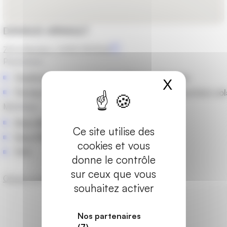
DANAUS ARNAULT
ZA le Mardaric, 04310 PEYRUIS
Prestations
Fenêtres
Portes d'entrée
X
Masquer
Portes-fenêtres et baies vitrées
Stores et protections sol
Matériaux
Bois-Alu
Ce site utilise des
Bois-PVC
cookies et vous
PVC
donne le contrôle
sur ceux que vous
Obtenir un devis
souhaitez activer
Les marques partenaires
Nos partenaires
(7)