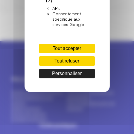
APIs
Consentement
spécifique aux
services Google
Tout accepter
Tout refuser
Personnaliser
Menuiseries
Marques
Fenêtres & portes-fenêtres
Tout sur les marques de
Portes d’entrée et de
menuiseries
service
Top 16 des fabricants de
Volets & stores
fenêtres
Portes de garage
Portails & clôtures
Outils pratiques