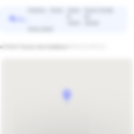
Panneau de gestion des cookies
Fenêtres
Portes
Volets
Portes
Portails
&
de
Vous
stores
garage
cherchez
Devis gratuit
plutôt un
installateur
près de
Home
Trouvez votre installateur
DANAUS ARNAULT
chez vous
?
Trouver un installateur