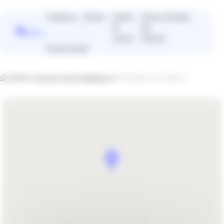
Panneau de gestion des cookies
Fenêtres
Portes
Volets
Portes
Portails
&
de
Vous
stores
garage
cherchez
Devis gratuit
plutôt un
installateur
près de
Home
Trouvez votre installateur
ATELIERS DU TERRAS
chez vous
?
Trouver un installateur