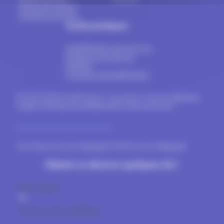
Portes de garage
Portails & clôtures
Outils pratiques
Install'Fenêtre pour les pro
Estimer le prix de vos
fenêtres
A propos d’Install’Fenêtre
© 2024-2026 Install'Fenêtre. Tous droits réservés.
Mentions
légales
.
Politique de confidentialité
.
Nous contacter
.
Développement par
Gravinda
& Réalisation par
Blueboat
Obtenir un devis en quelques clic !
Devis gratuit
Trouvez votre installateur