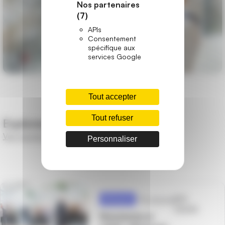
Nos partenaires
(7)
APIs
Consentement
spécifique aux
services Google
Tout accepter
Tout refuser
Explorez également !
Voir tous les articles
Personnaliser
Voir
Marques
6 minutes
l'article
Menuiseries et