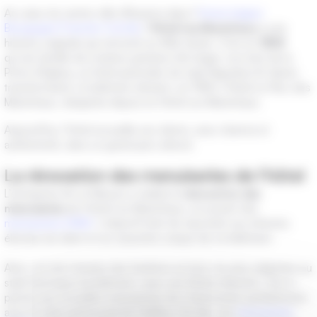
Au cœur du centre-ville d’Auxerre dans l’
Yonne (région
Bourgogne-Franche-Comté)
, l’
Hôtel
Les
Maréchaux
a une
histoire originale qui remonte au XIXè siècle. C’est en
1854
qu’une famille de notaires parisiens fait ériger, non loint de la
Porte d’Egleny, un hôtel particulier de style Napoléon III. Après
transformation, le bâtiment devient, en 1980, l’Hôtel Le Parc des
Maréchaux, rebaptisé depuis en Hôtel Les Maréchaux.
Aujourd’hui, l’hôtel accueille ses clients, avec charme et
authenticité, dans un grand parc arboré.
La rénovation des menuiseries de l’hôtel
L’entreprise Art et Mesure a réalisé la
rénovation des
menuiseries
de l’hôtel Les Maréchaux, en posant des
menuiseries DAKO
. L’objectif était de répondre aux attentes
élevées du client et au caractère unique de ce bâtiment.
Ainsi, ont été choisies des fenêtres en bois, les plus adaptées au
style historique du bâtiment, avec une finition blanche. Ceci a
permis aux nouvelles menuiseries de s’harmoniser parfaitement
avec le style patrimonial de l’édifice. De fait, ces
menuiseries