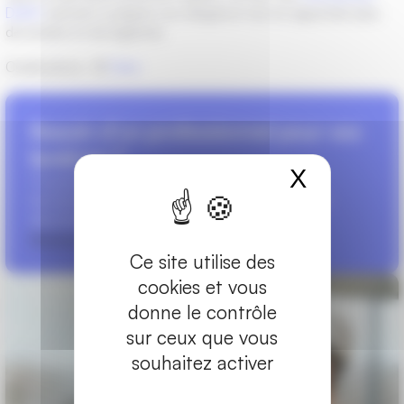
DAKO
viennent souligner son élégance tout en apportant plus
de lumière et de légèreté.
Crédit photo : ©
Dako
Besoin d’un professionnel pour vos
fenêtres ?
X
Masquer
Trouvez des installateurs de fenêtres, portes et
fermetures près de chez vous, et demandez-leur
directement un devis.
Rechercher un installateur
Ce site utilise des
cookies et vous
donne le contrôle
sur ceux que vous
souhaitez activer