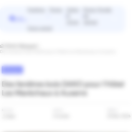
Panneau de gestion des cookies
Fenêtres
Portes
Volets
Portes
Portails
&
de
Vous
stores
garage
cherchez
Devis gratuit
plutôt un
installateur
près de
Home
Marques
chez vous
Des fenêtres bois DAKO pour l’Hôtel Les Maréchaux à Auxerre
?
Trouver un installateur
Marques
Des fenêtres bois DAKO pour l'Hôtel
Les Maréchaux à Auxerre
Écrit par
Lecture
Posté le
2 minutes
20 Mai. 2026
Mael