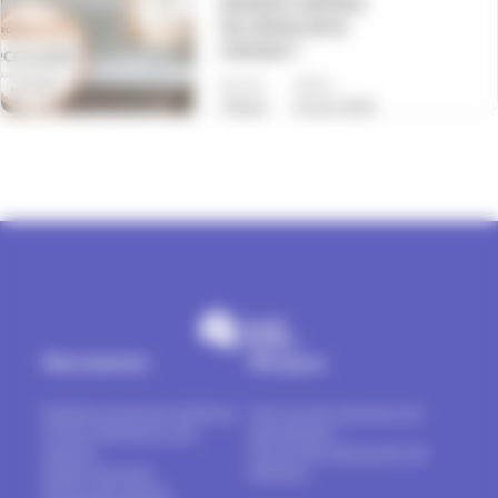
pensent vraiment
les clients de la
marque ?
Écrit par
Posté le
Thibaut
16 Juil. 2026
Menuiseries
Marques
Fenêtres & portes-fenêtres
Tout sur les marques de
Portes d’entrée et de
menuiseries
service
Top 16 des fabricants de
Volets & stores
fenêtres
Portes de garage