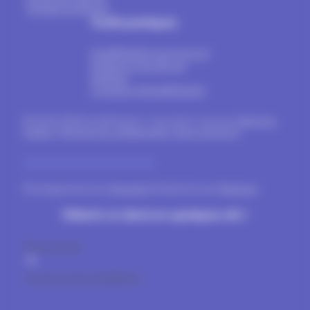
Portails & clôtures
Outils pratiques
Install'Fenêtre pour les pro
Estimer le prix de vos
fenêtres
A propos d’Install’Fenêtre
© 2024-2026 Install'Fenêtre. Tous droits réservés.
Mentions
légales
.
Politique de confidentialité
.
Nous contacter
.
Développement par
Gravinda
& Réalisation par
Blueboat
Obtenir un devis en quelques clic !
Devis gratuit
Trouvez votre installateur