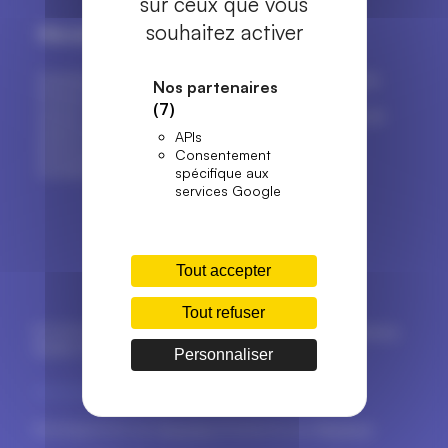
sur ceux que vous
souhaitez activer
Menuiseries
Marques
Fenêtres & portes-fenêtres
Tout sur les marques de
Nos partenaires
Portes d’entrée et de
menuiseries
(7)
service
Top 16 des fabricants de
Volets & stores
fenêtres
APIs
Portes de garage
Consentement
Portails & clôtures
spécifique aux
Outils pratiques
services Google
Install'Fenêtre pour les pro
Estimer le prix de vos
fenêtres
Tout accepter
A propos d’Install’Fenêtre
Tout refuser
© 2024-2026 Install'Fenêtre. Tous droits réservés.
Mentions
légales
.
Politique de confidentialité
.
Nous contacter
.
Personnaliser
Développement par
Gravinda
& Réalisation par
Blueboat